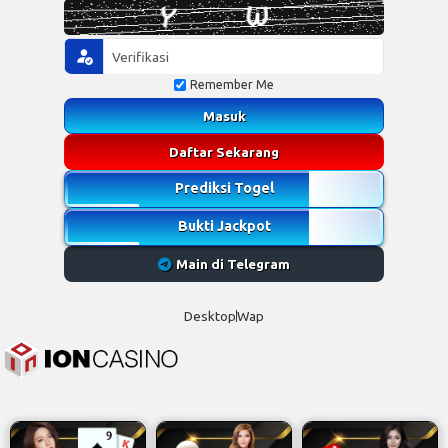
Remember Me
Masuk
Daftar Sekarang
Prediksi Togel
Bukti Jackpot
Main di Telegram
Desktop
Wap