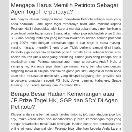
Mengapa Harus Memilih Petirtoto Sebagai
Agen Togel Terpercaya?
Ada banyak alasan mengapa harus menjadikan
Petirtoto
sebagai situs yang
anda andalkan. Label agen togel terpercaya telah lama melekat kepada
Petirtoto. Hal ini disebabkan oleh karena mereka bukan hanya memberikan jp
prize togel pada hadiah prize 1 saja, akan tetapi juga ada hadiah prize 2 dan
3. Sudah barang tentu apa yang mereka lakukan ini adalah sebuah prosedur
yang 100% mirip dengan permainan togel di luar negri di mana masing-
masing masaran memiliki 3 jenis prize. Tidak berhenti sampai di sini saja,
Petirtoto juga menyediakan hadiah prize 1 terbalik lurus sebagai bonus atau
hadiah hiburan untuk Anda yang beruntung. Sudah jelas dong kenapa harus
menjadikan situs Petirtoto sebagai agen togel terpercaya Anda? Nah, di
samping itu, jika anda jago dalam permainan yang berhubungan dengan
dingdong maka di sini pun disediakan game judi slot uang asli di mana anda
akan bisa merasakan mesin slot yang disuplai langsung oleh provider slot
terpercaya unggulan seperti PG Soft, Joker gaming, Habanero, Spade
Gaming. Top Trend Gaming, dan Pragmatic Play.
Berapa Besar Hadiah Kemenangan atau
JP Prize Togel HK, SGP dan SDY Di Agen
Petirtoto?
Khusus anda yang bermain pada taruhan
toto hk
,
toto sgp
, ataupun juga
toto
sdy
, maka kalian akan bisa mendapatkan jp prize kemenangan togel yang
sangat besarketika melakukan bettingan. Hadiah besar dari permainan toto
online ini yang dipunyai oleh Petirtoto bisa diberikan kepada Anda karena