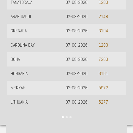
TANATORAJA
07-08-2026
SY
1280
ARAB SAUDI
07-08-2026
NE
2148
GRENADA
07-08-2026
KIR
3194
CAROLINA DAY
07-08-2026
FO
1200
DOHA
07-08-2026
AZ
7260
HONGARIA
07-08-2026
CH
6101
MEKKAH
07-08-2026
PA
5972
LITHUANIA
07-08-2026
SI
5277