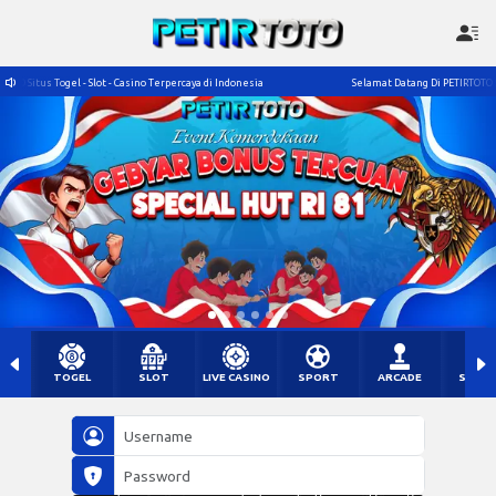
tus Togel - Slot - Casino Terpercaya di Indonesia
Selamat Datang Di PETIRTOTO Situs To
TOGEL
SLOT
LIVE CASINO
SPORT
ARCADE
SABU