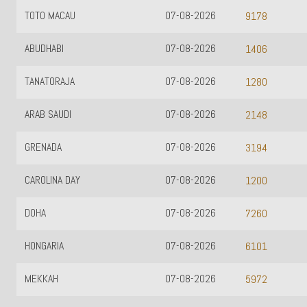
TOTO MACAU
07-08-2026
9178
ABUDHABI
07-08-2026
1406
TANATORAJA
07-08-2026
1280
ARAB SAUDI
07-08-2026
2148
GRENADA
07-08-2026
3194
CAROLINA DAY
07-08-2026
1200
DOHA
07-08-2026
7260
HONGARIA
07-08-2026
6101
MEKKAH
07-08-2026
5972