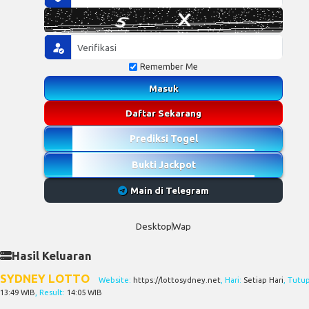
Remember Me
Masuk
Daftar Sekarang
Prediksi Togel
Bukti Jackpot
Main di Telegram
Desktop
Wap
Hasil Keluaran
SYDNEY LOTTO
Website:
https://lottosydney.net
, Hari:
Setiap Hari
, Tutup
13:49 WIB
, Result:
14:05 WIB