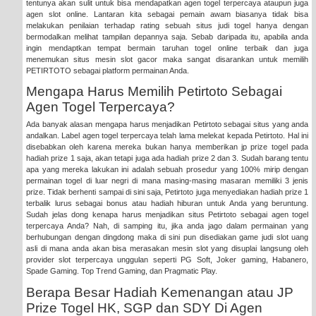
tentunya akan sulit untuk bisa mendapatkan
agen togel terpercaya
ataupun juga
agen slot online
. Lantaran kita sebagai pemain awam biasanya tidak bisa
melakukan penilaian terhadap rating sebuah situs judi togel hanya dengan
bermodalkan melihat tampilan depannya saja. Sebab daripada itu, apabila anda
ingin mendaptkan tempat bermain taruhan togel online terbaik dan juga
menemukan situs mesin slot gacor maka sangat disarankan untuk memilih
PETIRTOTO
sebagai platform permainan Anda.
Mengapa Harus Memilih Petirtoto Sebagai
Agen Togel Terpercaya?
Ada banyak alasan mengapa harus menjadikan
Petirtoto
sebagai situs yang anda
andalkan. Label agen togel terpercaya telah lama melekat kepada Petirtoto. Hal ini
disebabkan oleh karena mereka bukan hanya memberikan jp prize togel pada
hadiah prize 1 saja, akan tetapi juga ada hadiah prize 2 dan 3. Sudah barang tentu
apa yang mereka lakukan ini adalah sebuah prosedur yang 100% mirip dengan
permainan togel di luar negri di mana masing-masing masaran memiliki 3 jenis
prize. Tidak berhenti sampai di sini saja, Petirtoto juga menyediakan hadiah prize 1
terbalik lurus sebagai bonus atau hadiah hiburan untuk Anda yang beruntung.
Sudah jelas dong kenapa harus menjadikan situs Petirtoto sebagai agen togel
terpercaya Anda? Nah, di samping itu, jika anda jago dalam permainan yang
berhubungan dengan dingdong maka di sini pun disediakan game judi slot uang
asli di mana anda akan bisa merasakan mesin slot yang disuplai langsung oleh
provider slot terpercaya unggulan seperti PG Soft, Joker gaming, Habanero,
Spade Gaming. Top Trend Gaming, dan Pragmatic Play.
Berapa Besar Hadiah Kemenangan atau JP
Prize Togel HK, SGP dan SDY Di Agen