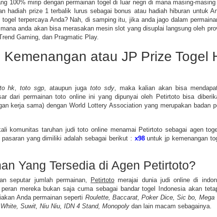
kan hadiah prize 1 terbalik lurus sebagai bonus atau hadiah hiburan untuk
n togel terpercaya Anda? Nah, di samping itu, jika anda jago dalam perma
di mana anda akan bisa merasakan mesin slot yang disuplai langsung oleh prov
Trend Gaming, dan Pragmatic Play.
 Kemenangan atau JP Prize Togel
to hk
,
toto sgp
, ataupun juga
toto sdy
, maka kalian akan bisa mendapat
r dari permainan toto online ini yang dipunyai oleh Petirtoto bisa diber
ngan kerja sama) dengan World Lottery Association yang merupakan badan pe
li komunitas taruhan judi toto online menamai Petirtoto sebagai agen toge
pasaran yang dimiliki adalah sebagai berikut :
x98
untuk jp kemenangan tog
n Yang Tersedia di Agen Petirtoto?
an seputar jumlah permainan,
Petirtoto
merajai dunia judi online di indo
peran mereka bukan saja cuma sebagai bandar togel Indonesia akan tetapi 
diakan Anda permainan seperti
Roulette, Baccarat, Poker Dice, Sic bo, Mega 
d White, Suwit, Niu Niu, IDN 4 Stand, Monopoly
dan lain macam sebagainya.
i dingdong. Dimana anda dijamin akan bisa mendapatkan pengalaman bermain