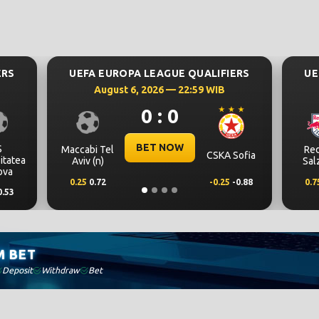
ERS
UEFA EUROPA LEAGUE QUALIFIERS
UE
August 7, 2026 — 00:00 WIB
0 : 0
BET NOW
FC Hradec
Jagi
lecht
Besiktas
Kralove
Bia
0.82
-0.25
-0.81
0.25
0.61
0.0
M BET
Deposit
Withdraw
Bet