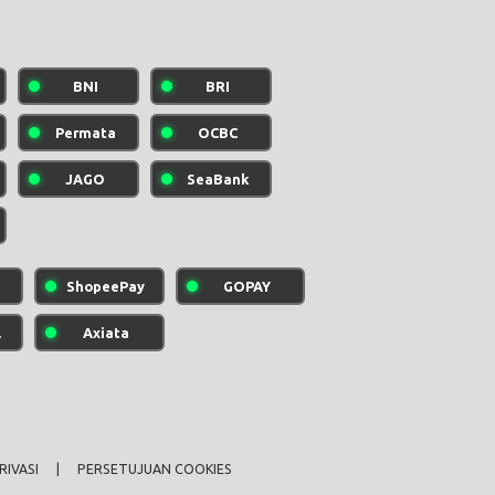
BNI
BRI
Permata
OCBC
JAGO
SeaBank
ShopeePay
GOPAY
l
Axiata
RIVASI
|
PERSETUJUAN COOKIES