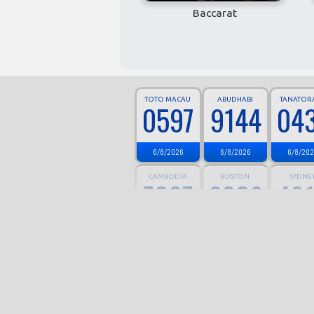
Baccarat
TOTO MACAU
ABUDHABI
TANATOR
0597
9144
04
6/8/2026
6/8/2026
6/8/20
CAMBODIA
BOSTON
SYDNE
7607
2639
48
6/8/2026
6/8/2026
6/8/20
JAMAIKA
TAIWAN
KOREA U
7418
6960
15
5/8/2026
5/8/2026
5/8/20