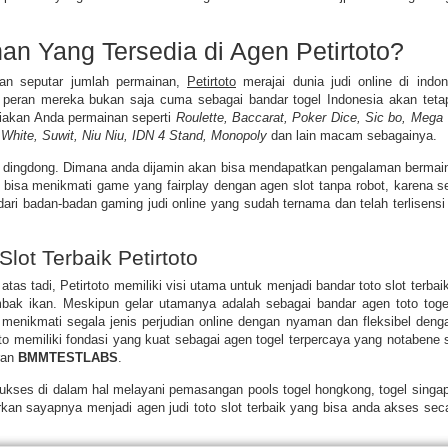
n Yang Tersedia di Agen Petirtoto?
an seputar jumlah permainan,
Petirtoto
merajai dunia judi online di indo
peran mereka bukan saja cuma sebagai bandar togel Indonesia akan tetapi 
diakan Anda permainan seperti
Roulette, Baccarat, Poker Dice, Sic bo, Mega 
d White, Suwit, Niu Niu, IDN 4 Stand, Monopoly
dan lain macam sebagainya.
i dingdong. Dimana anda dijamin akan bisa mendapatkan pengalaman bermain
bisa menikmati game yang fairplay dengan agen slot tanpa robot, karena s
dari badan-badan gaming judi online yang sudah ternama dan telah terlisens
lot Terbaik Petirtoto
 atas tadi, Petirtoto memiliki visi utama untuk menjadi bandar toto slot ter
mbak ikan. Meskipun gelar utamanya adalah sebagai bandar agen toto toge
menikmati segala jenis perjudian online dengan nyaman dan fleksibel deng
oto memiliki fondasi yang kuat sebagai agen togel terpercaya yang notabene 
ran
BMMTESTLABS
.
sukses di dalam hal melayani pemasangan pools togel hongkong, togel singa
barkan sayapnya menjadi
agen judi toto slot terbaik
yang bisa anda akses secar