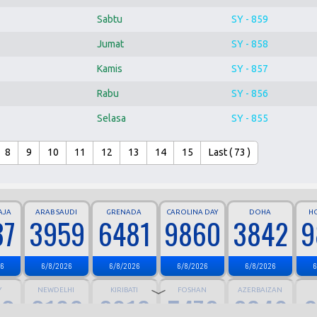
Sabtu
SY - 859
Jumat
SY - 858
Kamis
SY - 857
Rabu
SY - 856
Selasa
SY - 855
8
9
10
11
12
13
14
15
Last ( 73 )
AJA
ARAB SAUDI
GRENADA
CAROLINA DAY
DOHA
H
37
3959
6481
9860
3842
9
26
6/8/2026
6/8/2026
6/8/2026
6/8/2026
6
Y
NEWDELHI
KIRIBATI
FOSHAN
AZERBAIZAN
16
6180
2810
5472
2049
0