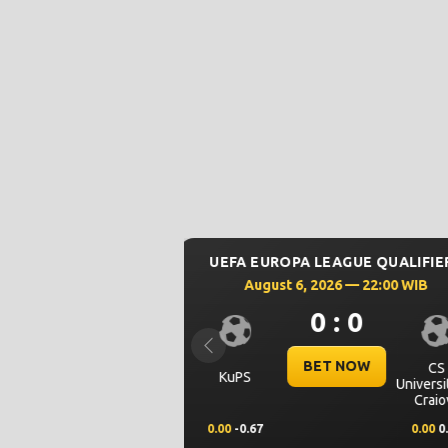
6/8/2026
6/8/2026
6/8/20
JAMAIKA
TAIWAN
KOREA U
8309
4587
70
6/8/2026
6/8/2026
6/8/20
UEFA EUROPA LEAGUE QUALIFI
August 7, 2026 — 02:00 WIB
0 : 0
Previous
BET NOW
Hear
Benfica
Midlo
2.5
0.83
-2.5