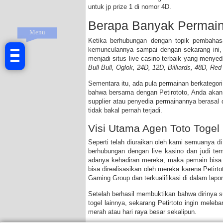
untuk jp prize 1 di nomor 4D.
Berapa Banyak Permaina
Menu
Ketika berhubungan dengan topik pembahas
kemunculannya sampai dengan sekarang ini, 
menjadi situs live casino terbaik yang menye
Bull Bull, Oglok, 24D, 12D, Billiards, 48D, Re
Sementara itu, ada pula permainan berkategor
bahwa bersama dengan Petirototo, Anda akan 
supplier atau penyedia permainannya berasal 
tidak bakal pernah terjadi.
Visi Utama Agen Toto Togel S
Seperti telah diuraikan oleh kami semuanya di
berhubungan dengan live kasino dan judi te
adanya kehadiran mereka, maka pemain bisa 
bisa direalisasikan oleh mereka karena Petirt
Gaming Group dan terkualifikasi di dalam lapo
Setelah berhasil membuktikan bahwa dirinya 
togel lainnya, sekarang Petirtoto ingin mele
merah atau hari raya besar sekalipun.