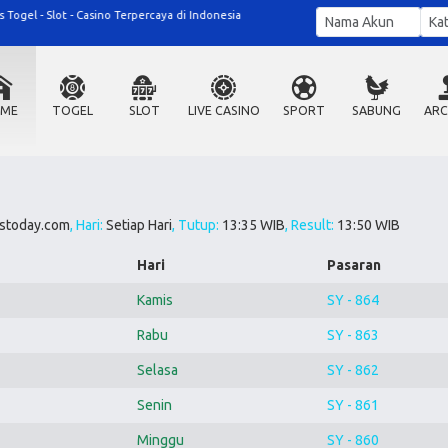
 - Slot - Casino Terpercaya di Indonesia
Selamat Datang Di PETIRTOTO 
ME
TOGEL
SLOT
LIVE CASINO
SPORT
SABUNG
ARC
stoday.com
, Hari:
Setiap Hari
, Tutup:
13:35 WIB
, Result:
13:50 WIB
Hari
Pasaran
Kamis
SY - 864
Rabu
SY - 863
Selasa
SY - 862
Senin
SY - 861
Minggu
SY - 860