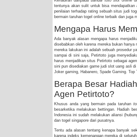
tentunya akan sulit untuk bisa mendapatkan
penilaian terhadap rating sebuah situs judi 
bermain taruhan togel online terbaik dan jug
Mengapa Harus Memil
Ada banyak alasan mengapa harus menjadi
disebabkan oleh karena mereka bukan hanya me
mereka lakukan ini adalah sebuah prosedur ya
sampai di sini saja, Petirtoto juga menyedia
harus menjadikan situs Petirtoto sebagai age
sini pun disediakan game judi slot uang asli 
Joker gaming, Habanero, Spade Gaming. Top 
Berapa Besar Hadiah
Agen Petirtoto?
Khusus anda yang bermain pada taruhan
to
besarketika melakukan bettingan. Hadiah besa
Indonesia ini sudah melakukan aliansi (hubu
dan togel singapore dari pusatnya.
Tentu ada alasan tentang kenapa banyak seka
karena indeks kemenangan mereka di seluruh 