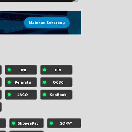
Mainkan Sekarang
BNI
BRI
Permata
OCBC
JAGO
SeaBank
ShopeePay
GOPAY
l
Axiata