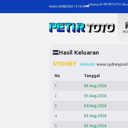
Selamat Datang Di PETIRTOTO Situs Togel
Kamis 6/08/2026 15:16:47
HO
Hasil Keluaran
SYDNEY
Website:
www.sydneypool
No
Tanggal
1
06 Aug 2026
2
05 Aug 2026
3
04 Aug 2026
4
03 Aug 2026
5
02 Aug 2026