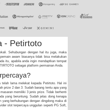
 - Petirtoto
ekali. Sehubungan dengan hal itu juga, maka
i pemain awam biasanya tidak bisa melakukan
ada itu, apabila anda ingin mendaptkan tempat
TIRTOTO
sebagai platform permainan Anda.
erpercaya?
telah lama melekat kepada Petirtoto. Hal ini
ah prize 2 dan 3. Sudah barang tentu apa yang
asaran memiliki 3 jenis prize. Tidak berhenti
 Anda yang beruntung. Sudah jelas dong kenapa
inan yang berhubungan dengan dingdong maka di
ider slot terpercaya unggulan seperti PG Soft,