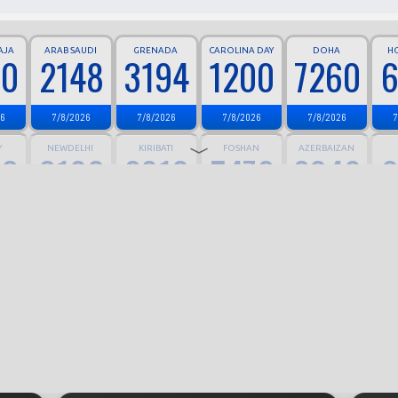
AJA
ARAB SAUDI
GRENADA
CAROLINA DAY
DOHA
H
80
2148
3194
1200
7260
6
26
7/8/2026
7/8/2026
7/8/2026
7/8/2026
7
Y
NEWDELHI
KIRIBATI
FOSHAN
AZERBAIZAN
16
6180
2810
5472
2049
0
26
6/8/2026
6/8/2026
6/8/2026
6/8/2026
6
TARA
SANTAFE
HONGKONG
TOTO WUHAN
HK SIANG
M
91
4098
3634
5357
9220
4
26
6/8/2026
6/8/2026
7/8/2026
6/8/2026
6