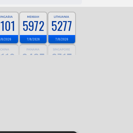
ONGARIA
MEKKAH
LITHUANIA
101
5972
5277
/8/2026
7/8/2026
7/8/2026
CHINA
PANAMA
SINGAPORE
119
6435
0715
/8/2026
6/8/2026
5/8/2026
ALAYSIA
HONGKONG LOTTO
SYDNEY LOTTO
549
1083
7097
/8/2026
6/8/2026
6/8/2026