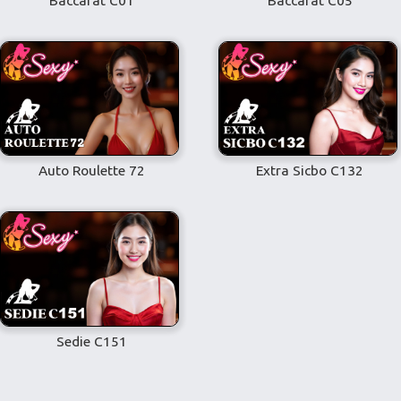
Baccarat C01
Baccarat C05
Auto Roulette 72
Extra Sicbo C132
Sedie C151