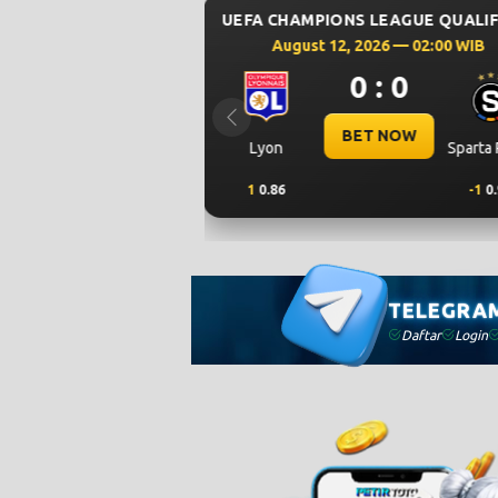
UEFA CHAMPIONS LEAGUE QUALIF
August 11, 2026 — 22:59 WIB
0 : 0
Previous
BET NOW
Union 
Bodo Glimt
Gill
0.75
0.82
-0.75
TELEGRA
Daftar
Login