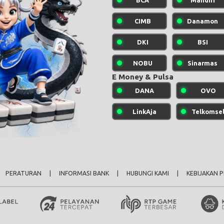
BCA
Mandiri
CIMB
Danamon
DKI
BSI
NOBU
Sinarmas
E Money & Pulsa
DANA
OVO
LinkAja
Telkomse
PERATURAN
|
INFORMASI BANK
|
HUBUNGI KAMI
|
KEBIJAKAN P