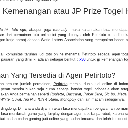
 Kemenangan atau JP Prize Togel
to hk
,
toto sgp
, ataupun juga
toto sdy
, maka kalian akan bisa mendapat
r dari permainan toto online ini yang dipunyai oleh Petirtoto bisa diber
ngan kerja sama) dengan World Lottery Association yang merupakan badan pe
li komunitas taruhan judi toto online menamai Petirtoto sebagai agen toge
pasaran yang dimiliki adalah sebagai berikut :
x98
untuk jp kemenangan tog
n Yang Tersedia di Agen Petirtoto?
an seputar jumlah permainan,
Petirtoto
merajai dunia judi online di indo
peran mereka bukan saja cuma sebagai bandar togel Indonesia akan tetapi 
diakan Anda permainan seperti
Roulette, Baccarat, Poker Dice, Sic bo, Mega 
d White, Suwit, Niu Niu, IDN 4 Stand, Monopoly
dan lain macam sebagainya.
i dingdong. Dimana anda dijamin akan bisa mendapatkan pengalaman bermain
bisa menikmati game yang fairplay dengan agen slot tanpa robot, karena s
dari badan-badan gaming judi online yang sudah ternama dan telah terlisens