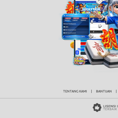
TENTANG KAMI
|
BANTUAN
|