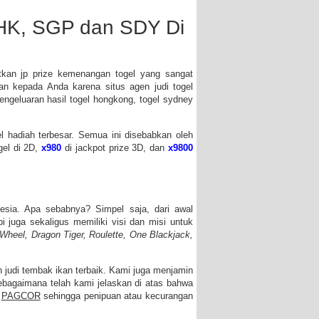
 HK, SGP dan SDY Di
kan jp prize kemenangan togel yang sangat
ikan kepada Anda karena situs agen judi togel
ngeluaran hasil togel hongkong, togel sydney
l hadiah terbesar. Semua ini disebabkan oleh
el di 2D,
x980
di jackpot prize 3D, dan
x9800
nesia. Apa sebabnya? Simpel saja, dari awal
juga sekaligus memiliki visi dan misi untuk
Wheel, Dragon Tiger, Roulette, One Blackjack,
 judi tembak ikan terbaik. Kami juga menjamin
ebagaimana telah kami jelaskan di atas bahwa
i
PAGCOR
sehingga penipuan atau kecurangan