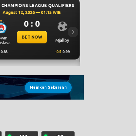
OTBALL F24 ELITE CLUB FRIENDLY
August 7, 2026 — 11:00 WIB
0 : 0
Next
BET NOW
letico
e-Chelsea
drid
0
0.61
0.00
-0.85
Mainkan Sekarang