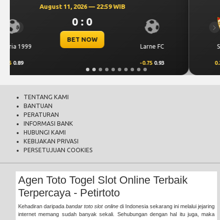
August 16, 2026 — 02:30 WIB
0 : 0
Previous
Ne
BET NOW
Sevilla
Rayo Vallecano
0.25
0.95
-0.25
0.95
TENTANG KAMI
BANTUAN
PERATURAN
INFORMASI BANK
HUBUNGI KAMI
KEBIJAKAN PRIVASI
PERSETUJUAN COOKIES
Agen Toto Togel Slot Online Terbaik
Terpercaya - Petirtoto
Kehadiran daripada
bandar toto slot online
di Indonesia sekarang ini melalui jejaring
internet memang sudah banyak sekali. Sehubungan dengan hal itu juga, maka