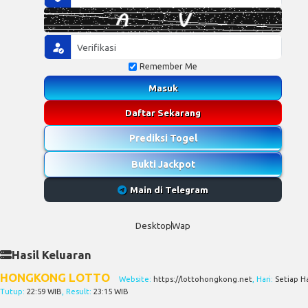
Remember Me
Masuk
Daftar Sekarang
Prediksi Togel
Bukti Jackpot
Main di Telegram
Desktop
Wap
Hasil Keluaran
HONGKONG LOTTO
Website:
https://lottohongkong.net
, Hari:
Setiap Ha
Tutup:
22:59 WIB
, Result:
23:15 WIB