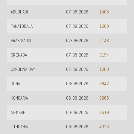
8-2026
BOSTON
06-08-2026
1406
8-2026
SYDNEY
06-08-2026
1280
8-2026
NEWDELHI
06-08-2026
2148
8-2026
KIRIBATI
06-08-2026
3194
8-2026
FOSHAN
06-08-2026
1200
8-2026
AZERBAIZAN
06-08-2026
3842
8-2026
CHINA
06-08-2026
9865
8-2026
PANAMA
06-08-2026
8619
8-2026
SINGAPORE
05-08-2026
4326