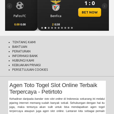
1 : 0
Previous
Next
BET NOW
Benfica
Heart of Midlothian
2
0.58
-2
-0.73
TENTANG KAMI
BANTUAN
PERATURAN
INFORMASI BANK
HUBUNGI KAMI
KEBIJAKAN PRIVASI
PERSETUJUAN COOKIES
Agen Toto Togel Slot Online Terbaik
Terpercaya - Petirtoto
Kehadiran daripada
bandar toto slot online
di Indonesia sekarang ini melalui
jejaring internet memang sudah banyak sekali. Sehubungan dengan hal itu
juga, maka tentunya akan sulit untuk bisa mendapatkan
agen togel
terpercaya
ataupun juga
agen slot online
. Lantaran kita sebagai pemain